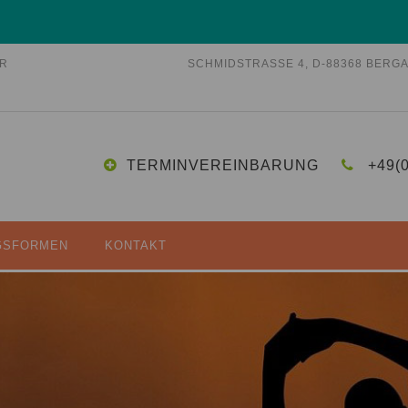
ER
SCHMIDSTRASSE 4, D-88368 BERGA
TERMINVEREINBARUNG
+49(
GSFORMEN
KONTAKT