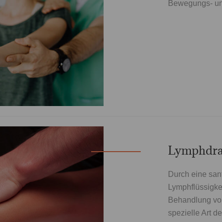
Bewegungs- und
Lymphdra
Durch eine sanf
Lymphflüssigkei
Behandlung vo
spezielle Art 