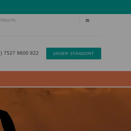
TREUTE
0) 7527 9600 822
UNSER STANDORT