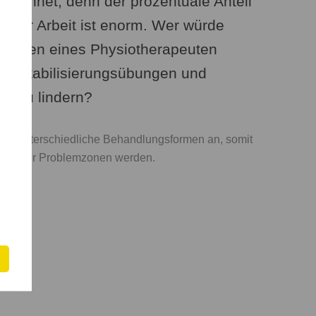
eichnet, denn der prozentuale Anteil
n der Arbeit ist enorm. Wer würde
 Händen eines Physiotherapeuten
n, Stabilisierungsübungen und
n zu lindern?
hnen unterschiedliche Behandlungsformen an, somit
ch Ihrer Problemzonen werden.