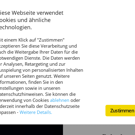
als Volkskrankheit Nummer 1 bez
an krankheitsbedingten Fehlen i
iese Webseite verwendet
ookies und ähnliche
sich dabei nicht den heilenden
echnologien.
anvertrauen, um durch Massage
it einem Klick auf "Zustimmen"
Krankengymnastik die Schmerze
kzeptieren Sie diese Verarbeitung und
uch die Weitergabe Ihrer Daten für die
otwendigen Dienste. Die Daten werden
In der Physio-Praxis Ippensen bieten wir I
ür Analysen, Retargeting und zur
können wir zum optimalen Problemlöser au
usspielung von personalisierten Inhalten
uf unseren Seiten genutzt. Weitere
nformationen, finden Sie in den
instellungen sowie in unseren
atenschutzhinweisen. Sie können die
erwendung von Cookies
ablehnen
oder
ederzeit innerhalb der Datenschutzseite
Zustimmen
npassen
-
Weitere Details.