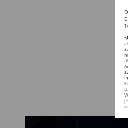
D
C
T
M
a
a
n
f
A
a
I
E
D
V
j
a